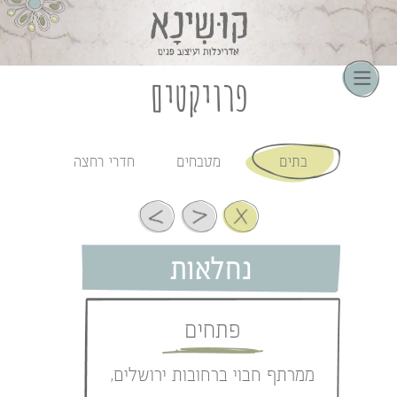
קוקיז כדי
להעניק לך
חוויית
שימוש
פרויקטים
טובה יותר.
בלחיצה על
כפתור
הסגירה או
בהמשך
השימוש
בתים
מטבחים
חדרי רחצה
באתר –
את/ה
מסכים/ה
לכך. אפשר
לקרוא עוד
ב
מדיניות
נחלאות
הפרטיות
.
פתחים
ממרתף חבוי ברחובות ירושלים,