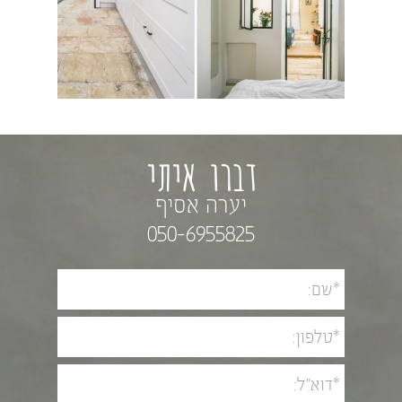
דברו איתי
יערה אסיף
050-6955825