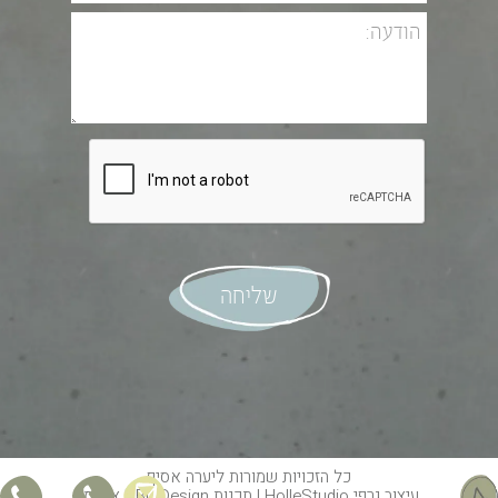
כל הזכויות שמורות ליערה אסיף
עיצוב גרפי
HolleStudio
| תכנות
NBL Design
צילומי