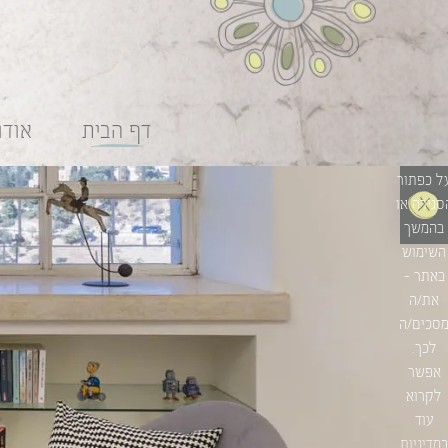
וקיז כדי
להעניק
ך חוויית
שימוש
טובה
דף הבית
אודו
יותר.
בלחיצה
ל כפתור
סגירה או
בהמשך
השימוש
באתר –
את/ה
סכים/ה
לכך.
אפשר
לקרוא
עוד
ב
מדיניות