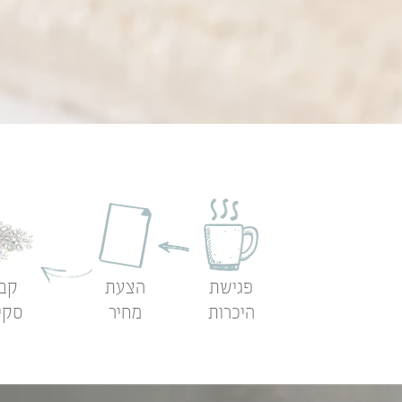
פגישת
הצעת
קב
היכרות
מחיר
סקי