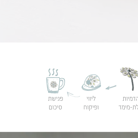
דמיות
ליווי
פגישת
ת-מימד
ופיקוח
סיכום