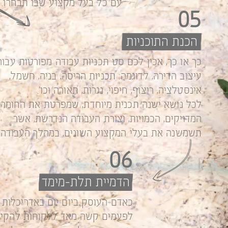
עם כל בעל מקצוע שבו תבחרו.
05
הכנת התוכניות
כך או כך, אכין לכם סט תכניות עבודה מפורטות עבור
עיצוב הדירה, לדוגמה: תכניות הריסה, בניה, חשמל,
אינסטלציה, ריצוף, חיפוי, נגרות, תאורה וכו'.
לכל נושא ישנה תכנית מיוחדת, שמפרטת את החומרי
המדויקים, הכמויות, וצורת העבודה הנדרשת, אשר
תשמשנה את בעלי המקצוע השונים, במהלך העבודה.
06
הדמיית תלת-מימד
כאדם העוסק ביום יום
באדריכלות ו
לפעמים קשה מאד ללקוחות להקים