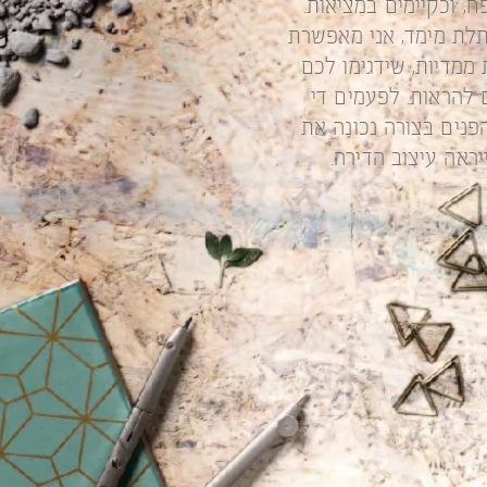
ח, וכקיימים במציאות.
תלת מימד, אני מאפשרת
ממדיות, שידגימו לכם
 להראות. לפעמים די
פנים בצורה נכונה את
יראה עיצוב הדירה.