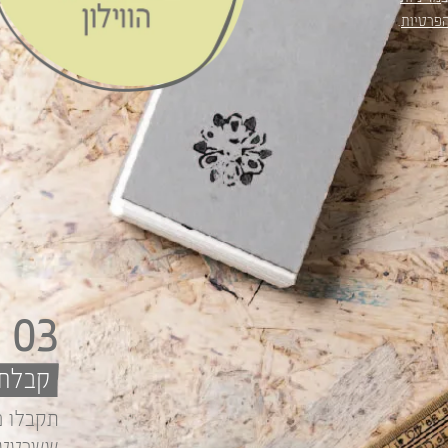
פרטיות
.
03
קבלת 
תקבלו מ
ששרטטתי