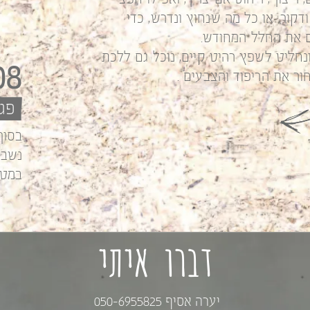
ודקור, או כל מה שנחוץ ונדרש, כדי
 את החלל המחודש.
נחליט לשפץ רהיט קיים, נוכל גם ללכת
08
ור את הריפוד והצבעים .
פג
בסוף
נשב 
במטב
דברו איתי
יערה אסיף 050-6955825