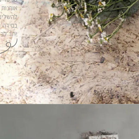
אומנות 
להשלים
במידה ו
יחד לבח