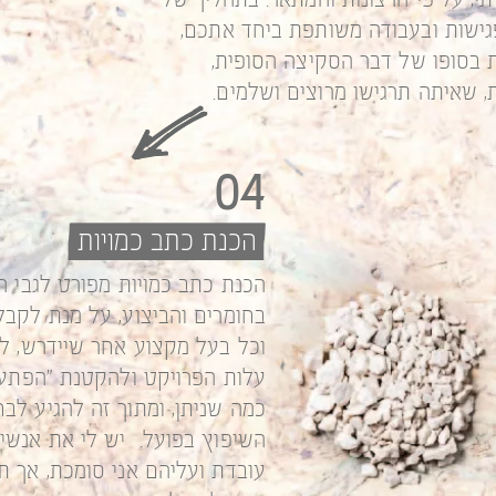
בסופו של דבר הסקיצה הסופית,
, שאיתה תרגישו מרוצים ושלמים.
04
הכנת כתב כמויות
הכנת כתב כמויות מפורט לגבי ה
בחומרים והביצוע, על מנת לקב
וכל בעל מקצוע אחר שיידרש, ל
עלות הפרויקט ולהקטנת "הפתע
כמה שניתן, ומתוך זה להגיע לב
השיפוץ בפועל. יש לי את אנשי
עובדת ועליהם אני סומכת, אך ת