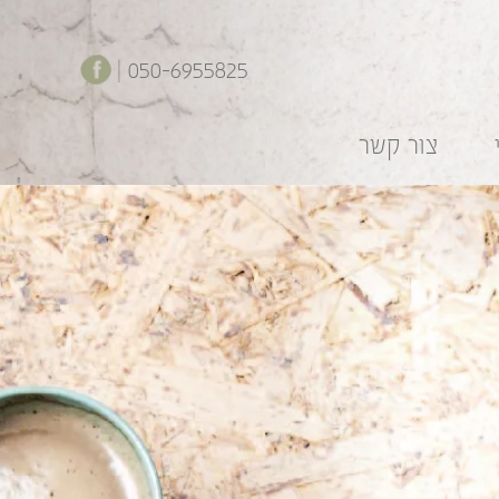
050-6955825 |
צור קשר