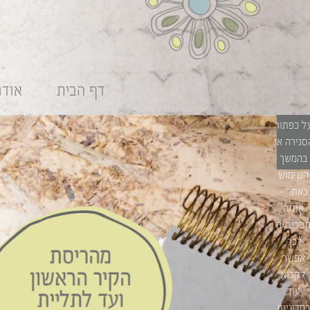
וקיז כדי
להעניק
ך חוויית
שימוש
טובה
דף הבית
אודו
יותר.
בלחיצה
ל כפתור
סגירה או
בהמשך
השימוש
באתר –
את/ה
סכים/ה
לכך.
אפשר
לקרוא
עוד
ב
מדיניות