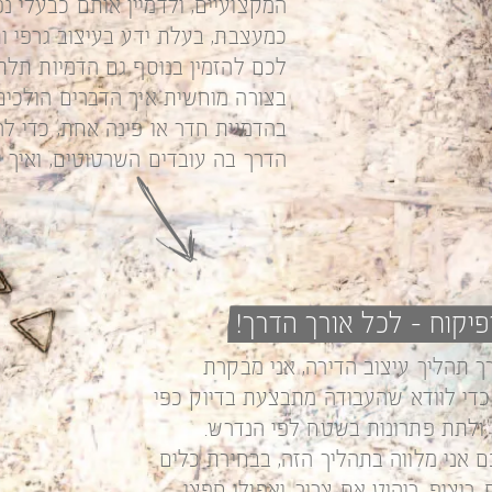
המקצועיים, ולדמיין אותם כבעלי נפ
כמעצבת, בעלת ידע בעיצוב גרפי ו
לכם להזמין בנוסף גם הדמיות תלת 
בצורה מוחשית איך הדברים הולכים
בהדמיית חדר או פינה אחת, כדי לה
הדרך בה עובדים השרטוטים, ואיך י
 ופיקוח - לכל אורך הדרך!
ך תהליך עיצוב הדירה, אני מבקרת
די לוודא שהעבודה מתבצעת בדיוק כפי
 ולתת פתרונות בשטח לפי הנדרש.
 אני מלווה בתהליך הזה, בבחירת כלים
, ריצוף, ריהוט אם צריך, ואפילו חפצי