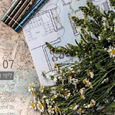
07
ליווי
לכל אור
בשטח, כ
שתוכנן,
גם אתכם
סניטרים