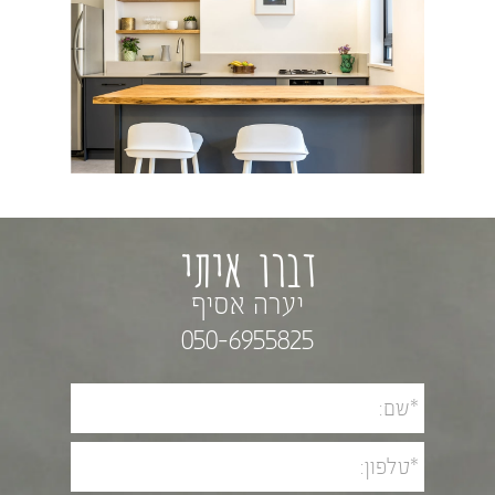
דברו איתי
יערה אסיף
050-6955825