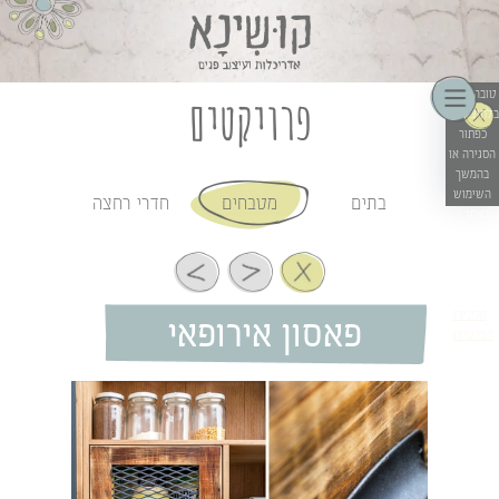
קוקיז כדי
להעניק לך
חוויית
שימוש
פרויקטים
טובה יותר.
בלחיצה על
כפתור
הסגירה או
בהמשך
השימוש
מטבחים
בתים
חדרי רחצה
באתר –
את/ה
מסכים/ה
לכך. אפשר
לקרוא עוד
ב
מדיניות
פאסון אירופאי
הפרטיות
.